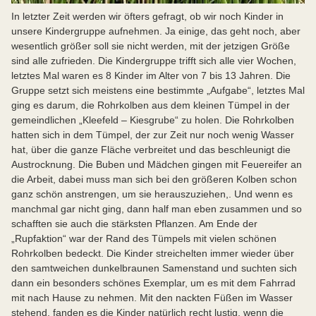
In letzter Zeit werden wir öfters gefragt, ob wir noch Kinder in
unsere Kindergruppe aufnehmen. Ja einige, das geht noch, aber
wesentlich größer soll sie nicht werden, mit der jetzigen Größe
sind alle zufrieden. Die Kindergruppe trifft sich alle vier Wochen,
letztes Mal waren es 8 Kinder im Alter von 7 bis 13 Jahren. Die
Gruppe setzt sich meistens eine bestimmte „Aufgabe“, letztes Mal
ging es darum, die Rohrkolben aus dem kleinen Tümpel in der
gemeindlichen „Kleefeld – Kiesgrube“ zu holen. Die Rohrkolben
hatten sich in dem Tümpel, der zur Zeit nur noch wenig Wasser
hat, über die ganze Fläche verbreitet und das beschleunigt die
Austrocknung. Die Buben und Mädchen gingen mit Feuereifer an
die Arbeit, dabei muss man sich bei den größeren Kolben schon
ganz schön anstrengen, um sie herauszuziehen,. Und wenn es
manchmal gar nicht ging, dann half man eben zusammen und so
schafften sie auch die stärksten Pflanzen. Am Ende der
„Rupfaktion“ war der Rand des Tümpels mit vielen schönen
Rohrkolben bedeckt. Die Kinder streichelten immer wieder über
den samtweichen dunkelbraunen Samenstand und suchten sich
dann ein besonders schönes Exemplar, um es mit dem Fahrrad
mit nach Hause zu nehmen. Mit den nackten Füßen im Wasser
stehend, fanden es die Kinder natürlich recht lustig, wenn die