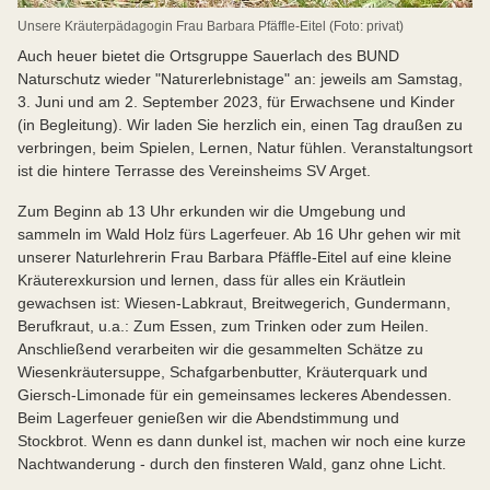
Unsere Kräuterpädagogin Frau Barbara Pfäffle-Eitel (Foto: privat)
Auch heuer bietet die Ortsgruppe Sauerlach des BUND
Naturschutz wieder "Naturerlebnistage" an: jeweils am Samstag,
3. Juni und am 2. September 2023, für Erwachsene und Kinder
(in Begleitung). Wir laden Sie herzlich ein, einen Tag draußen zu
verbringen, beim Spielen, Lernen, Natur fühlen. Veranstaltungsort
ist die hintere Terrasse des Vereinsheims SV Arget.
Zum Beginn ab 13 Uhr erkunden wir die Umgebung und
sammeln im Wald Holz fürs Lagerfeuer. Ab 16 Uhr gehen wir mit
unserer Naturlehrerin Frau Barbara Pfäffle-Eitel auf eine kleine
Kräuterexkursion und lernen, dass für alles ein Kräutlein
gewachsen ist: Wiesen-Labkraut, Breitwegerich, Gundermann,
Berufkraut, u.a.: Zum Essen, zum Trinken oder zum Heilen.
Anschließend verarbeiten wir die gesammelten Schätze zu
Wiesenkräutersuppe, Schafgarbenbutter, Kräuterquark und
Giersch-Limonade für ein gemeinsames leckeres Abendessen.
Beim Lagerfeuer genießen wir die Abendstimmung und
Stockbrot. Wenn es dann dunkel ist, machen wir noch eine kurze
Nachtwanderung - durch den finsteren Wald, ganz ohne Licht.